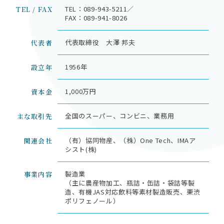
TEL：089-943-5211／
TEL / FAX
FAX：089-941-8026
代表取締役 大澤 邦夫
代表者
1956年
設立年
1,000万円
資本金
全国のスーパー、コンビニ、業務用
主な取引先
（有）協同物産、（株）One Tech、IMAア
関連会社
シスト(株)
製造業
事業内容
（主に農産物加工、瓶詰・缶詰・袋詰等製
造、有機JAS対応飲料等素材製造販売、栗渋
ポリフェノール）