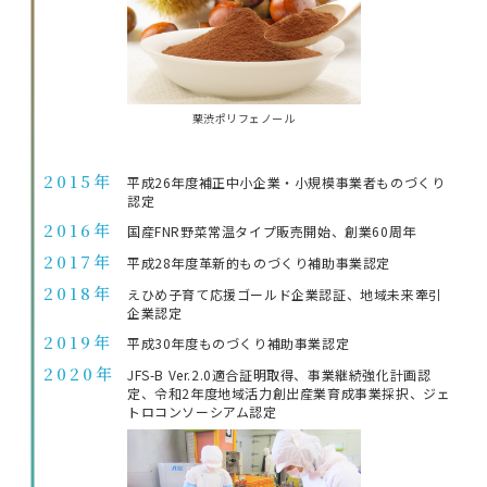
栗渋ポリフェノール
2015年
平成26年度補正中小企業・小規模事業者ものづくり
認定
2016年
国産FNR野菜常温タイプ販売開始、創業60周年
2017年
平成28年度革新的ものづくり補助事業認定
2018年
えひめ子育て応援ゴールド企業認証、地域未来牽引
企業認定
2019年
平成30年度ものづくり補助事業認定
2020年
JFS-B Ver.2.0適合証明取得、事業継続強化計画認
定、令和2年度地域活力創出産業育成事業採択、ジェ
トロコンソーシアム認定