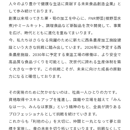
人々のより豊かで健康な生活に貢献する未来食品創造企業』と
して歩み続けております。
創業以来培ってきた栗・筍の加工を中心に、FNR野菜(根野菜水
煮)やミールキット、調理食品など新製品を次々開発して、事業
を広げ、時代とともに進化を重ねてまいります。
今、私たちはさらなる飛躍のために新たに西条農産加工施設建
設という大きな挑戦に踏み出しています。2026年に予定する西
条農産施設、2030年に予定する東温工場の稼働は、より安全で
高品質な食品づくりを可能とし、次世代に誇れる生産体制を築
く大きな一歩です。この挑戦こそが、未来に向けた成長の原動
力になると確信しております。
その実現のために欠かせないのは、社員一人ひとりの力です。
資格取得やスキルアップを推進し、国籍や立場を越えて「みん
なは一つ、みんなは家族」という精神のもと、全員が誇りある
プロフェッショナルとして挑戦を続けていきます。
これからも「利他の心」を大切に、仲間と一丸となって夢と目
標を実現し、食の未来を切り拓いてまいります。挑戦なくして