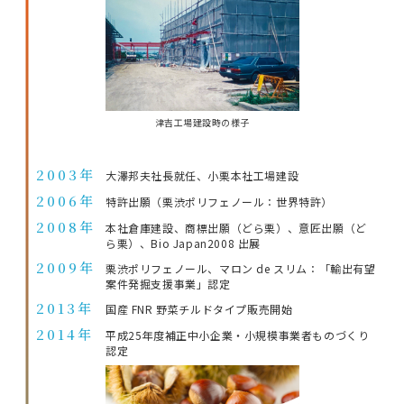
津吉工場建設時の様子
2003年
大澤邦夫社長就任、小栗本社工場建設
2006年
特許出願（栗渋ポリフェノール：世界特許）
2008年
本社倉庫建設、商標出願（どら栗）、意匠出願（ど
ら栗）、Bio Japan2008 出展
2009年
栗渋ポリフェノール、マロン de スリム：「輸出有望
案件発掘支援事業」認定
2013年
国産 FNR 野菜チルドタイプ販売開始
2014年
平成25年度補正中小企業・小規模事業者ものづくり
認定