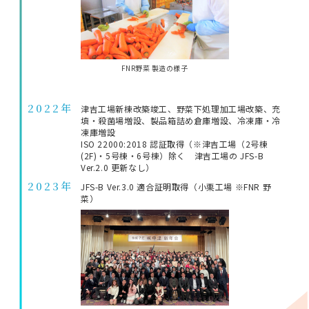
FNR野菜 製造の様子
2022年
津吉工場新棟改築竣工、野菜下処理加工場改築、充
填・殺菌場増設、製品箱詰め倉庫増設、冷凍庫・冷
凍庫増設
ISO 22000:2018 認証取得（※津吉工場（2号棟
(2F)・5号棟・6号棟）除く 津吉工場の JFS-B
Ver.2.0 更新なし）
2023年
JFS-B Ver.3.0 適合証明取得（小栗工場 ※FNR 野
菜）