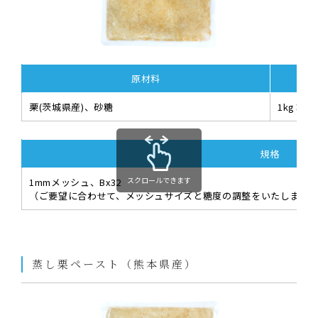
原材料
栗(茨城県産)、砂糖
1kg×1
規格
スクロールできます
1mmメッシュ、Bx32
（ご要望に合わせて、メッシュサイズと糖度の調整をいたします
蒸し栗ペースト（熊本県産）