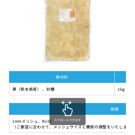
原材料
栗（熊本県産） 、砂糖
1kg×1
規格
スクロールできます
1mmメッシュ、Bx32
（ご要望に合わせて、メッシュサイズと糖度の調整をいたします